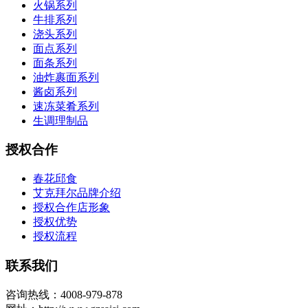
火锅系列
牛排系列
浇头系列
面点系列
面条系列
油炸裹面系列
酱卤系列
速冻菜肴系列
生调理制品
授权合作
春花邱食
艾克拜尔品牌介绍
授权合作店形象
授权优势
授权流程
联系我们
咨询热线：4008-979-878