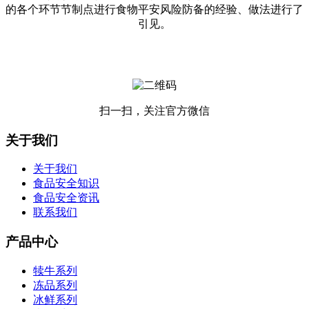
的各个环节节制点进行食物平安风险防备的经验、做法进行了
引见。
扫一扫，关注官方微信
关于我们
关于我们
食品安全知识
食品安全资讯
联系我们
产品中心
犊牛系列
冻品系列
冰鲜系列