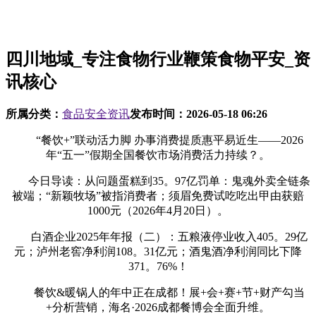
四川地域_专注食物行业鞭策食物平安_资
讯核心
所属分类：
食品安全资讯
发布时间：
2026-05-18 06:26
“餐饮+”联动活力脚 办事消费提质惠平易近生——2026
年“五一”假期全国餐饮市场消费活力持续？。
今日导读：从问题蛋糕到35。97亿罚单：鬼魂外卖全链条
被端；“新颖牧场”被指消费者；须眉免费试吃吃出甲由获赔
1000元（2026年4月20日）。
白酒企业2025年年报（二）：五粮液停业收入405。29亿
元；泸州老窖净利润108。31亿元；酒鬼酒净利润同比下降
371。76%！
餐饮&暖锅人的年中正在成都！展+会+赛+节+财产勾当
+分析营销，海名·2026成都餐博会全面升维。