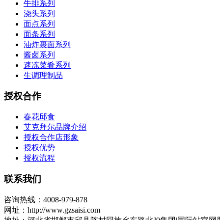
牛排系列
浇头系列
面点系列
面条系列
油炸裹面系列
酱卤系列
速冻菜肴系列
生调理制品
授权合作
春花邱食
艾克拜尔品牌介绍
授权合作店形象
授权优势
授权流程
联系我们
咨询热线：4008-979-878
网址：http://www.gzsaisi.com