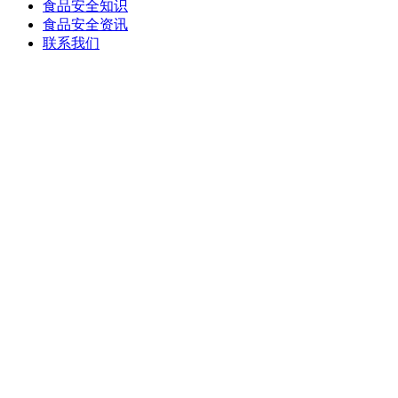
食品安全知识
食品安全资讯
联系我们