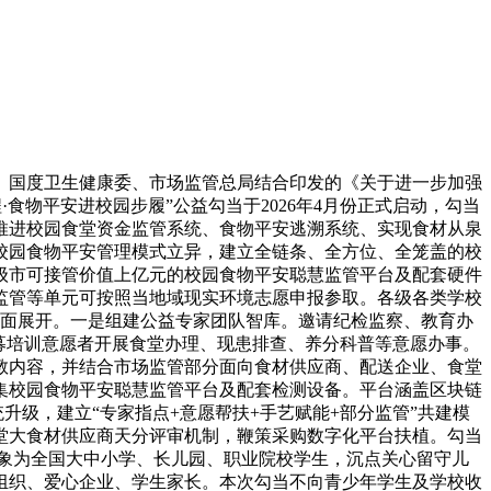
国度卫生健康委、市场监管总局结合印发的《关于进一步加强
物平安进校园步履”公益勾当于2026年4月份正式启动，勾当
推进校园食堂资金监管系统、食物平安逃溯系统、实现食材从泉
校园食物平安管理模式立异，建立全链条、全方位、全笼盖的校
级市可接管价值上亿元的校园食物平安聪慧监管平台及配套硬件
监管等单元可按照当地域现实环境志愿申报参取。各级各类学校
面展开。一是组建公益专家团队智库。邀请纪检监察、教育办
招募培训意愿者开展食堂办理、现患排查、养分科普等意愿办事。
教内容，并结合市场监管部分面向食材供应商、配送企业、食堂
集校园食物平安聪慧监管平台及配套检测设备。平台涵盖区块链
级，建立“专家指点+意愿帮扶+手艺赋能+部分监管”共建模
堂大食材供应商天分评审机制，鞭策采购数字化平台扶植。勾当
事对象为全国大中小学、长儿园、职业院校学生，沉点关心留守儿
组织、爱心企业、学生家长。本次勾当不向青少年学生及学校收