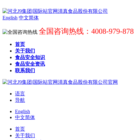
English
中文简体
全国咨询热线：4008-979-878
首页
关于我们
食品安全知识
食品安全资讯
联系我们
语言
导航
English
中文简体
首页
关于我们