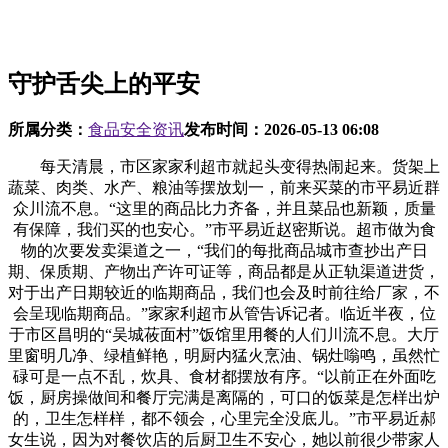
守护舌尖上的平安
所属分类：
食品安全资讯
发布时间：
2026-05-13 06:08
每天清晨，市区家家利超市就起头变得热闹起来。货架上
蔬菜、肉类、水产、粮油等摆放划一，前来买菜的市平易近群
众川流不息。“这里的商品比力齐备，并且菜品也新颖，质量
有保障，我们买的也安心。”市平易近赵密斯说。超市做为食
物的次要发卖渠道之一，“我们的每批商品城市查抄出产日
期、保质期、产物出产许可证等，商品都是从正轨渠道进货，
对于出产日期较近的临期商品，我们也会及时前往给厂家，不
会呈现临期商品。”家家利超市从管告诉记者。临近半夜，位
于市区昌明的“吴城莜面村”饭馆里用餐的人们川流不息。大厅
里窗明几净、绿植鲜艳，明厨内猛火烹油、锅灶嗡鸣，虽然忙
碌可是一点不乱，炊具、食材都摆放有序。“以前正在外面吃
饭，厨房操做间和餐厅完满是离隔的，可口的饭菜是怎样出炉
的，卫生怎样样，都不领会，心里完全没底儿。”市平易近郝
女生说，因为对餐饮店的后厨卫生不安心，她以前很少带家人