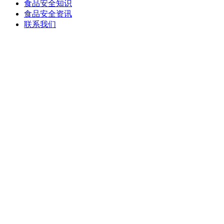
食品安全知识
食品安全资讯
联系我们