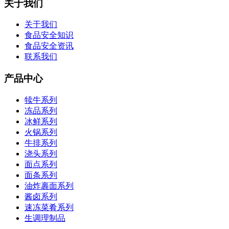
关于我们
关于我们
食品安全知识
食品安全资讯
联系我们
产品中心
犊牛系列
冻品系列
冰鲜系列
火锅系列
牛排系列
浇头系列
面点系列
面条系列
油炸裹面系列
酱卤系列
速冻菜肴系列
生调理制品