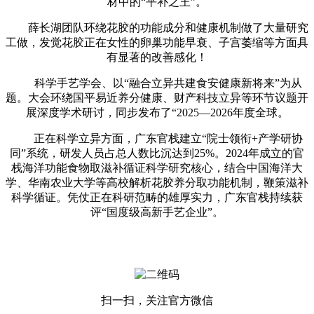
材中的“平补之王”。
薛长湖团队环绕花胶的功能成分和健康机制做了大量研究
工做，发觉花胶正在女性的卵巢功能早衰、子宫萎缩等方面具
有显著的改善感化！
科学手艺学会、以“融合立异共建食安健康新将来”为从
题。大会环绕国平易近养分健康、财产科技立异等环节议题开
展深度学术研讨，同步发布了“2025—2026年度全球。
正在科学立异方面，广东官栈建立“院士领衔+产学研协
同”系统，研发人员占总人数比沉达到25%。2024年成立的官
栈海洋功能食物取滋补循证科学研究核心，结合中国海洋大
学、华南农业大学等高校解析花胶养分取功能机制，鞭策滋补
科学循证。凭仗正在科研范畴的雄厚实力，广东官栈持续获
评“国度级高新手艺企业”。
扫一扫，关注官方微信