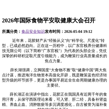
2026年国际食物平安取健康大会召开
所属分类：
食品安全知识
发布时间：
2026-05-04 19:12
近年来，花胶财产从“经验从义”向“科学化、尺度化”转
型，已成必然趋向。正在这一历程中，以广东官栈养分健康科
技无限公司（以下简称“广东官栈”）为代表的头部企业，凭仗
深挚的科研积淀取尺度引领能力，成为鞭策行业高质量成长的
焦点力量。
薛长湖强调，立脚国度“大食物不雅”取“健康中国”两大焦
点计谋，推进海洋生物资本高值化开辟，既是鞭策蓝色经济转
型升级的环节抓手，更是办事国平易近全生命周期健康办理的
主要径。
薛长湖正在演讲中指出，花胶正在我国具有近两千年的食
用汗青，从保守西医理论来看，可入肾、肝二经，具备补肾益
精、养血止血、消肿散瘀等多沉调度感化，自古被誉为滋补食