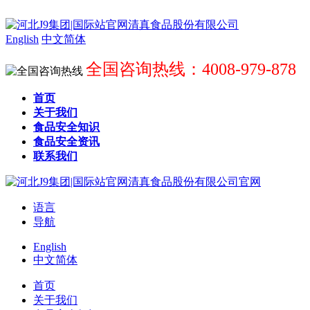
English
中文简体
全国咨询热线：4008-979-878
首页
关于我们
食品安全知识
食品安全资讯
联系我们
语言
导航
English
中文简体
首页
关于我们