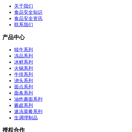
关于我们
食品安全知识
食品安全资讯
联系我们
产品中心
犊牛系列
冻品系列
冰鲜系列
火锅系列
牛排系列
浇头系列
面点系列
面条系列
油炸裹面系列
酱卤系列
速冻菜肴系列
生调理制品
授权合作