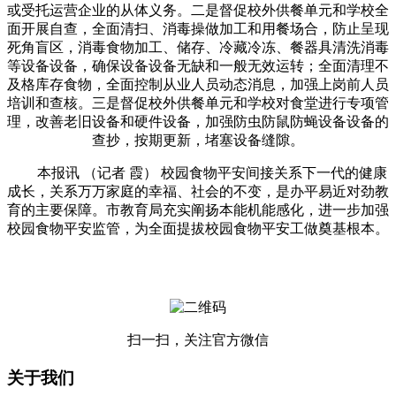
或受托运营企业的从体义务。二是督促校外供餐单元和学校全
面开展自查，全面清扫、消毒操做加工和用餐场合，防止呈现
死角盲区，消毒食物加工、储存、冷藏冷冻、餐器具清洗消毒
等设备设备，确保设备设备无缺和一般无效运转；全面清理不
及格库存食物，全面控制从业人员动态消息，加强上岗前人员
培训和查核。三是督促校外供餐单元和学校对食堂进行专项管
理，改善老旧设备和硬件设备，加强防虫防鼠防蝇设备设备的
查抄，按期更新，堵塞设备缝隙。
本报讯 （记者 霞） 校园食物平安间接关系下一代的健康
成长，关系万万家庭的幸福、社会的不变，是办平易近对劲教
育的主要保障。市教育局充实阐扬本能机能感化，进一步加强
校园食物平安监管，为全面提拔校园食物平安工做奠基根本。
扫一扫，关注官方微信
关于我们