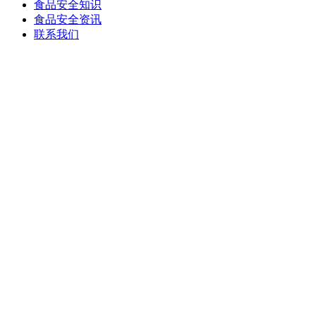
食品安全知识
食品安全资讯
联系我们