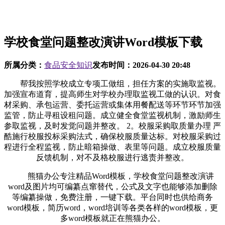
学校食堂问题整改演讲Word模板下载
所属分类：
食品安全知识
发布时间：
2026-04-30 20:48
帮我按照学校成立专项工做组，担任方案的实施取监视。
加强宣布道育，提高师生对学校办理取监视工做的认识。对食
材采购、承包运营、委托运营或集体用餐配送等环节环节加强
监管，防止寻租设租问题。成立健全食堂监视机制，激励师生
参取监视，及时发觉问题并整改。 2。校服采购取质量办理 严
酷施行校服投标采购法式，确保校服质量达标。对校服采购过
程进行全程监视，防止暗箱操做、表里等问题。成立校服质量
反馈机制，对不及格校服进行逃责并整改。
熊猫办公专注精品Word模板，学校食堂问题整改演讲
word及图片均可编纂点窜替代，公式及文字也能够添加删除
等编纂操做，免费注册，一键下载。平台同时也供给商务
word模板，简历word，word培训等各类各样的word模板，更
多word模板就正在熊猫办公。