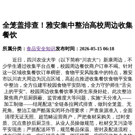
全笼盖排查！雅安集中整治高校周边收集
餐饮
所属分类：
食品安全知识
发布时间：
2026-05-15 06:18
近日，四川农业大学（以下简称“川农大”）新康周边，不
少学生通过收集平台点餐，校园周边餐饮商户订单不竭。针对
这一区域收集餐饮订单稠密、食物平安风险集中的特点，雅安
市以川农大周边为沉点区域，高起点推进收集餐饮食物平安集
中整治，全方位建牢校园食物平安防地，全力守护师生“舌尖
上的平安”。校园周边收集餐饮事关师生亲身好处。此次整治
聚焦商户后厨荫蔽、监管难度大等问题，实施“天分准入——
加工制做——结尾配送”全链条拉网式排查，做到全笼盖、无
死角。整治工做严酷落实闭环办理要求：严查泉源准入，全面
清理无证无照、超范畴运营商户，严把食材采购关，过时变
质、沉点查抄后厨卫生、从业人员操做规范，杜材交叉污染等
平安现患；严抓配送环节，规范餐品保温、密封及配送流程，