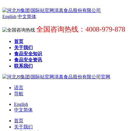
English
中文简体
全国咨询热线：4008-979-878
首页
关于我们
食品安全知识
食品安全资讯
联系我们
语言
导航
English
中文简体
首页
关于我们