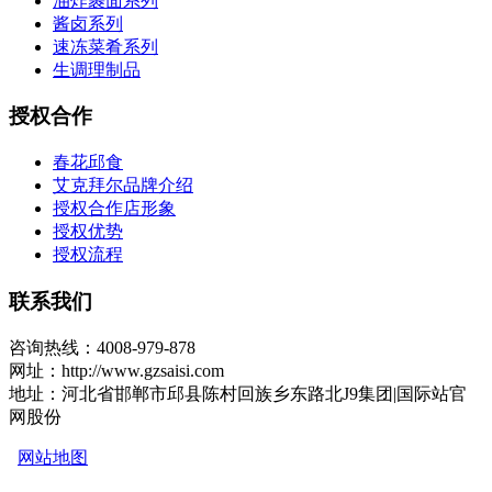
油炸裹面系列
酱卤系列
速冻菜肴系列
生调理制品
授权合作
春花邱食
艾克拜尔品牌介绍
授权合作店形象
授权优势
授权流程
联系我们
咨询热线：4008-979-878
网址：http://www.gzsaisi.com
地址：河北省邯郸市邱县陈村回族乡东路北J9集团|国际站官
网股份
网站地图