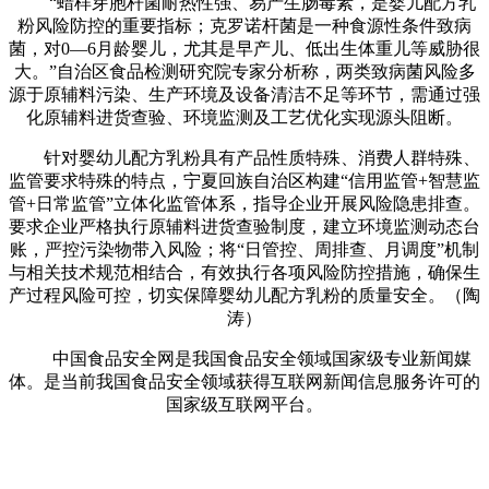
“蜡样芽胞杆菌耐热性强、易产生肠毒素，是婴儿配方乳
粉风险防控的重要指标；克罗诺杆菌是一种食源性条件致病
菌，对0—6月龄婴儿，尤其是早产儿、低出生体重儿等威胁很
大。”自治区食品检测研究院专家分析称，两类致病菌风险多
源于原辅料污染、生产环境及设备清洁不足等环节，需通过强
化原辅料进货查验、环境监测及工艺优化实现源头阻断。
针对婴幼儿配方乳粉具有产品性质特殊、消费人群特殊、
监管要求特殊的特点，宁夏回族自治区构建“信用监管+智慧监
管+日常监管”立体化监管体系，指导企业开展风险隐患排查。
要求企业严格执行原辅料进货查验制度，建立环境监测动态台
账，严控污染物带入风险；将“日管控、周排查、月调度”机制
与相关技术规范相结合，有效执行各项风险防控措施，确保生
产过程风险可控，切实保障婴幼儿配方乳粉的质量安全。（陶
涛）
中国食品安全网是我国食品安全领域国家级专业新闻媒
体。是当前我国食品安全领域获得互联网新闻信息服务许可的
国家级互联网平台。